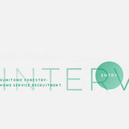
INTER
ENTRY
SUMITOMO FORESTRY-
HOME SERVICE RECRUITMENT
社員インタビュー
INTERVIEW